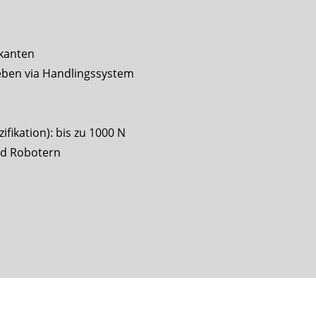
rkanten
eben via Handlingssystem
fikation): bis zu 1000 N
nd Robotern